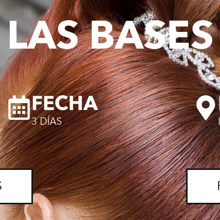
LAS BASES
FECHA
3 DÍAS
S