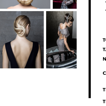
T
T
C
T
T