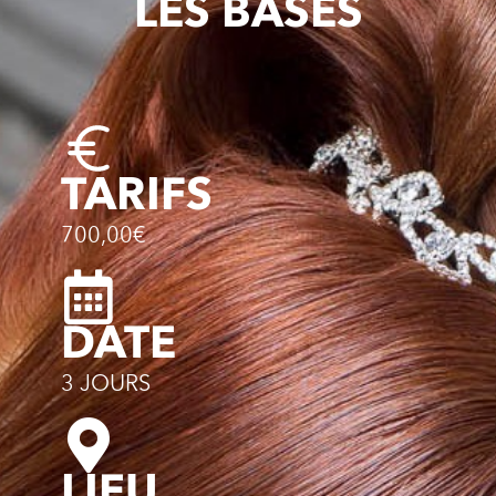
LES BASES
TARIFS
700,00€
DATE
3 JOURS
LIEU